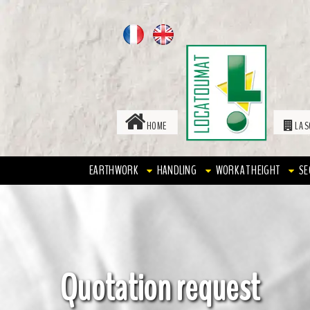
HOME
LA S
EARTHWORK
HANDLING
WORK AT HEIGHT
SE
Quotation request