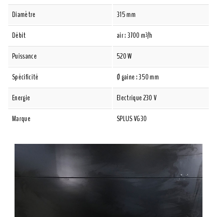
Diamètre
315 mm
Débit
air : 3700 m³/h
Puissance
520 W
Spécificité
Ø gaine : 350 mm
Energie
Electrique 230 V
Marque
SPLUS VG30