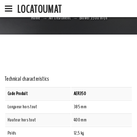
LOCATOUMAT
Home
Air treatment
Blower 3500 m³/h
HOME
LA SOCIÉ
Technical characteristics
Code Produit
AER350
Longueur hors tout
385 mm
Hauteur hors tout
400 mm
Poids
12,5 kg