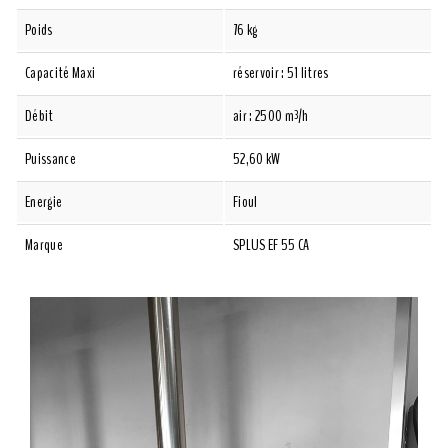
Poids
76 kg
Capacité Maxi
réservoir : 51 litres
Débit
air : 2500 m³/h
Puissance
52,60 kW
Energie
Fioul
Marque
SPLUS EF 55 CA