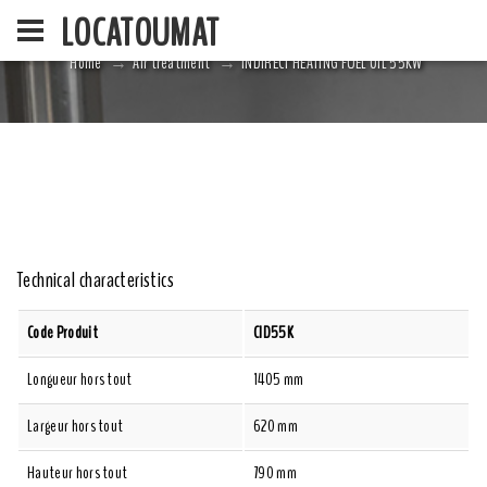
LOCATOUMAT
Home
Air treatment
INDIRECT HEATING FUEL OIL 55KW
HOME
LA SOCIÉ
Technical characteristics
Code Produit
CID55K
Longueur hors tout
1405 mm
Largeur hors tout
620 mm
Hauteur hors tout
790 mm