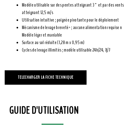
Modèle utilisable sur des pentes atteignant 3° et par des vents
atteignant 12,5 m/s
Utilisation intuitive ; poignée pivotante pour le déploiement
Mécanisme de levage breveté* ; aucune alimentation requise n
Modèle léger et maniable
Surface au sol réduite (1,28 m x 0,95 m)
Cycles de levage illimités ; modèle utilisable 24h/24, 7j/7
TELECHARGER LA FICHE TECHNIQUE
GUIDE D'UTILISATION