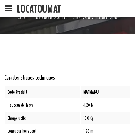
LOCATOUMAT
Accueil
Nacelles MANUELLES
Mât vertical manuel H. 4M20
ACCUEIL
LA SOCIÉ
Caractéristiques techniques
Code Produit
MATMANU
Hauteur de Travail
4,20 M
Charge utile
150 Kg
Longueur hors tout
1,28 m