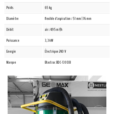
Poids
65 kg
Diamètre
flexible d'aspiration : 51 mm | 76 mm
Débit
air : 495 m³/h
Puissance
3,3 kW
Energie
Électrique 240 V
Marque
Blastrac BDC-130 DB