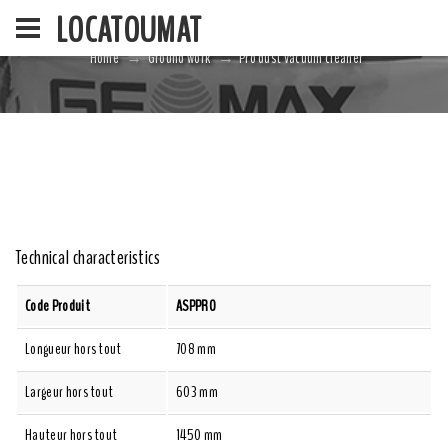
LOCATOUMAT
Home
Ground work
Pro dust vacuum cleaner
HOME
LA SOCIÉ
Technical characteristics
Code Produit
ASPPRO
Longueur hors tout
708 mm
Largeur hors tout
603 mm
Hauteur hors tout
1450 mm