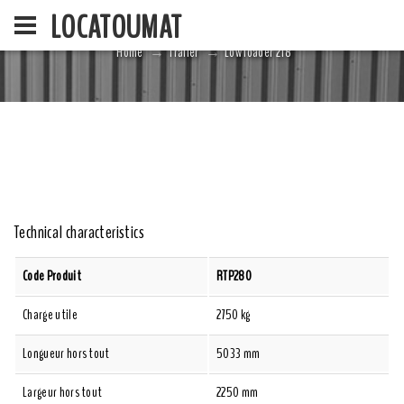
LOCATOUMAT
Home
Trailer
Low loader 2T8
HOME
LA SOCIÉ
Technical characteristics
Code Produit
RTP280
Charge utile
2750 kg
Longueur hors tout
5033 mm
Largeur hors tout
2250 mm