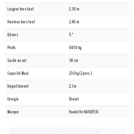
Largeur hors tout
2,30 m
Hauteur hors tout
2,40 m
Dévers
5°
Poids
6450 kg
Garde au sol
38 cm
Capacité Maxi
230 kg (2 pers.)
Empattement
2,1 m
Energie
Diesel
Marque
Haulotte HA16RTJO