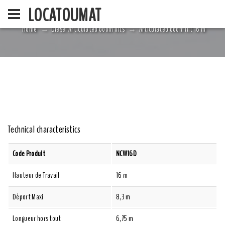
LOCATOUMAT
Home
Diesel Articulated boom lifts
Articulated boom lift 16 m
HOME
LA SOCIÉ
Technical characteristics
Code Produit
NCW16D
Hauteur de Travail
16 m
Déport Maxi
8,3 m
Longueur hors tout
6,75 m