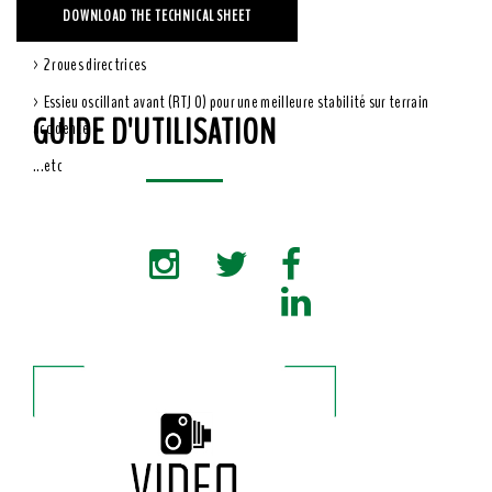
DOWNLOAD THE TECHNICAL SHEET
> 4 roues motrices
> 2 roues directrices
> Essieu oscillant avant (RTJ O) pour une meilleure stabilité sur terrain
GUIDE D'UTILISATION
accidenté
...etc