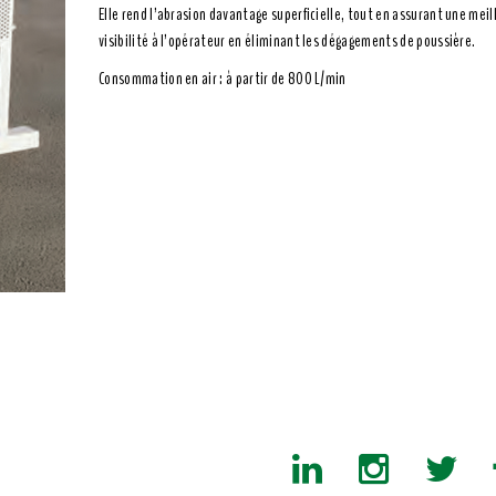
Elle rend l’abrasion davantage superficielle, tout en assurant une meil
visibilité à l’opérateur en éliminant les dégagements de poussière.
Consommation en air : à partir de 800 L/min