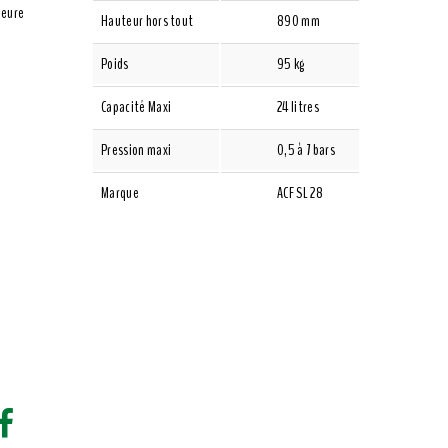
leure
Hauteur hors tout
890 mm
Poids
95 kg
Capacité Maxi
24 litres
Pression maxi
0,5 à 7 bars
Marque
ACF SL 28