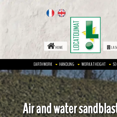
HOME
LA S
EARTHWORK
HANDLING
WORK AT HEIGHT
SE
Air and water sandblas