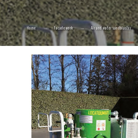
Home
Facade work
Air and water sandblaster