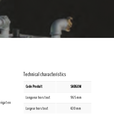
Technical characteristics
Code Produit
SABGOM
Longueur hors tout
965 mm
régat en
Largeur hors tout
430 mm