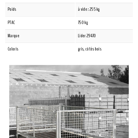
Poids
à vide : 255 kg
PTAC
750 kg
Marque
Lider 29470
Coloris
gris, côtés bois