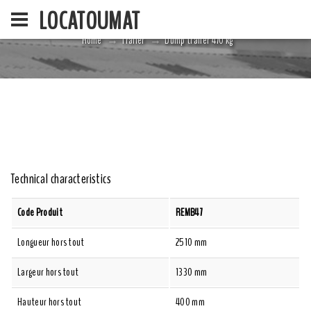
LOCATOUMAT
Home
Trailer
Dump trailer 470 kg
HOME
LA SOCIÉ
Technical characteristics
Code Produit
REMB47
Longueur hors tout
2510 mm
Largeur hors tout
1330 mm
Hauteur hors tout
400 mm