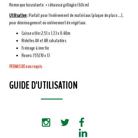
Remorque basculante + réhausse grillagée (60cm)
Utilisation
: Parfait pour l'enlèvement de matériaux (plaque de placo ...),
pour déménagement ou enlèvement de végétaux.
Caisse utile: 2.51 x 1.33 x 0.40m
Ridelles AV et AR rabatables
Freinage à inertie
Roues: 155/70 x 13
PERMIS BE non requis
GUIDE D'UTILISATION