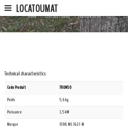
LOCATOUMAT
Home
Tools and Trading
Chainsaw 50 cm
HOME
LA SOCIÉ
Technical characteristics
Code Produit
TRON50
Poids
5,6 kg
Puissance
3,5 kW
Marque
STIHL MS 362 C-M