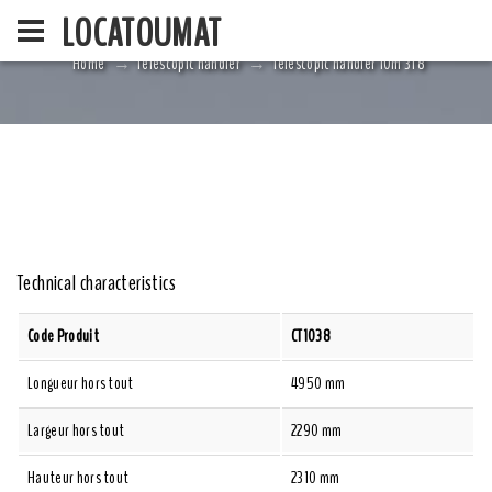
LOCATOUMAT
Home
Telescopic handler
Telescopic handler 10m 3T8
HOME
LA SOCIÉ
Technical characteristics
Code Produit
CT1038
Longueur hors tout
4950 mm
Largeur hors tout
2290 mm
Hauteur hors tout
2310 mm