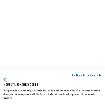
Politique de confidentialité
NOUS UTILISONS DES COOKIES
Nous pouvons les placer pour analyser les données de nos visiteurs, améliorer notre site Web, afficher un contenu personnalisé
et vous faire vivre une expérience inoubliable. Pour plus d'informations sur les cookies que nous utilisons, ouvrez les
paramètres.