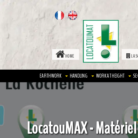
HOME
LA S
EARTHWORK
HANDLING
WORK AT HEIGHT
SE
LocatouMAX - Matériel