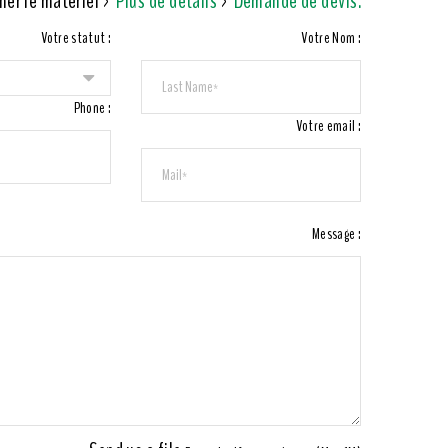
ner le matériel >
Plus de détails
>
Demande de devis.
Votre statut :
Votre Nom :
Phone :
Votre email :
Message :