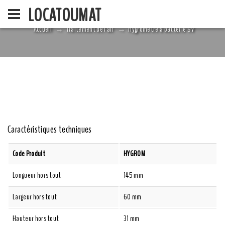
LOCATOUMAT
Accueil
Traitement de l'air
Hygromètre à batterie 9V
ACCUEIL
LA SOCIÉ
Caractéristiques techniques
Code Produit
HYGROM
Longueur hors tout
145 mm
Largeur hors tout
60 mm
Hauteur hors tout
31 mm