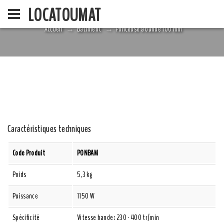
LOCATOUMAT
Accueil
Bâtiment
Ponceuse à bande 100 mm
ACCUEIL
LA SOCIÉ
Caractéristiques techniques
Code Produit
PONBAM
Poids
5,3 kg
Puissance
1150 W
Spécificité
Vitesse bande : 230 - 400 tr/min