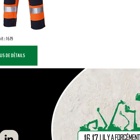
it : 1679
US DE DÉTAILS