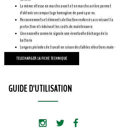
La même vitesse en marche avant et en marche arrière permet
d'obtenir un compactage homogène de pavés par ex.
Recouvrements et éléments de fixation renforcés accroissent la
protection et réduisent les coûts de maintenance
Une nouvelle sonnerie signale une éventuelle décharge de la
batterie
Longues périodes de travail en raison des faibles vibrations main-
bras
TELECHARGER LA FICHE TECHNIQUE
GUIDE D'UTILISATION