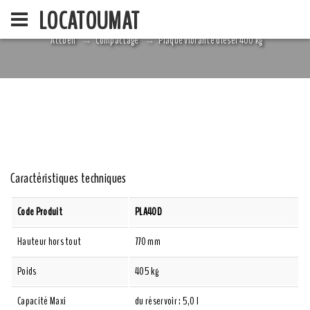
LOCATOUMAT
Accueil
Compactage
Plaque vibrante diesel 400 kg
ACCUEIL
LA SOCIÉ
Caractéristiques techniques
Code Produit
PLA40D
Hauteur hors tout
770 mm
Poids
405 kg
Capacité Maxi
du réservoir : 5,0 l