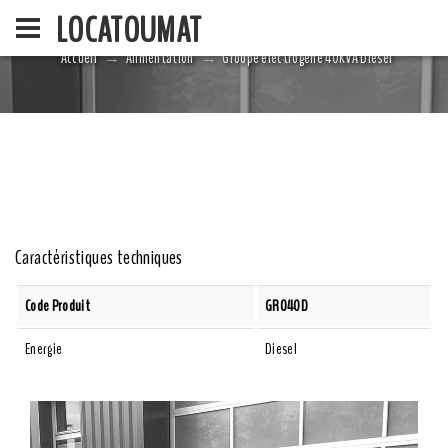
LOCATOUMAT
Accueil
Alimentation
Groupe électrogène 40KVA Diesel
ACCUEIL
LA SOCIÉ
Caractéristiques techniques
Code Produit
GRO40D
Energie
Diesel