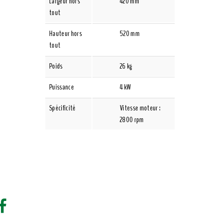
Largeur hors
420 mm
tout
Hauteur hors
520 mm
tout
Poids
26 kg
Puissance
4 kW
Spécificité
Vitesse moteur :
2800 rpm