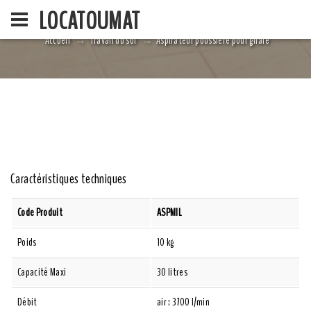
LOCATOUMAT
Accueil
Travail du sol
Aspirateur poussière pour girafe
ACCUEIL
LA SOCIÉ
Caractéristiques techniques
Code Produit
ASPMIL
Poids
10 kg
Capacité Maxi
30 litres
Débit
air : 3700 l/min