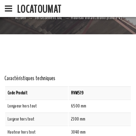
LOCATOUMAT
Accueil
Terrassement XXL
Rouleau vibrant monocylindre V5
ACCUEIL
LA SOCIÉ
Caractéristiques techniques
Code Produit
RVM519
Longueur hors tout
6500 mm
Largeur hors tout
2300 mm
Hauteur hors tout
3040 mm