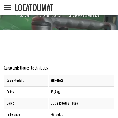
LOCATOUMAT
Accueil
Traitement du sol
Enfonce-pieux essence
ACCUEIL
LA SOCIÉ
Caractéristiques techniques
Code Produit
ENFPIESS
Poids
15,7 Kg
Débit
500 piquets / Heure
Puissance
26 joules